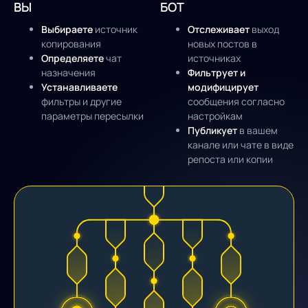
ВЫ
БОТ
Выбираете
источник
Отслеживает
выход
копирования
новых постов в
Определяете
чат
источниках
назначения
Фильтрует
и
Устанавливаете
модифицирует
фильтры и другие
сообщения согласно
параметры пересылки
настройкам
Публикует
в вашем
канале или чате в виде
репоста или копии