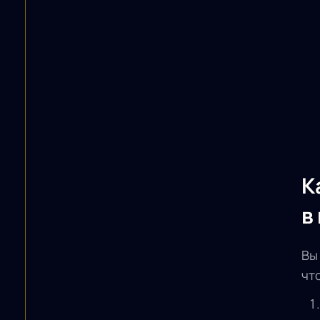
К
в
Вы
чт