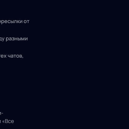
ересылки от
ду разными
ех чатов,
и-
 «Все