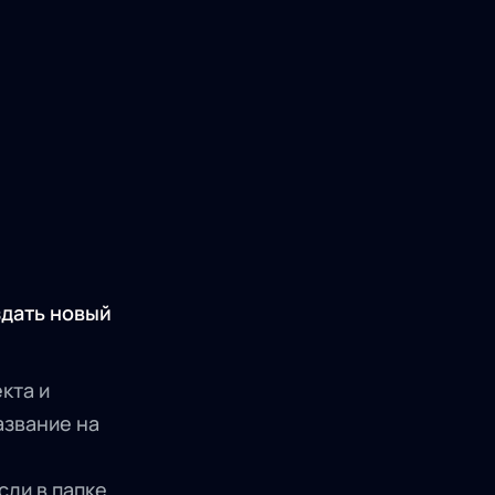
дать новый
кта и
азвание на
сли в папке