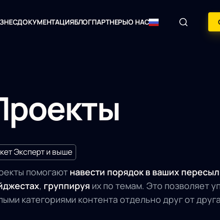
ЗНЕС
ДОКУМЕНТАЦИЯ
БЛОГ
ПАРТНЕРЫ
О НАС
Проекты
кет Эксперт и выше
оекты помогают
навести порядок в ваших пересыл
йджестах
,
группируя
их по темам. Это позволяет у
лыми категориями контента отдельно друг от друга