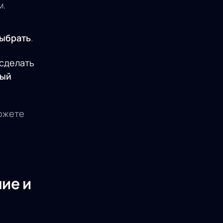
м.
ыбрать
.
 сделать
вый
можете
ие и