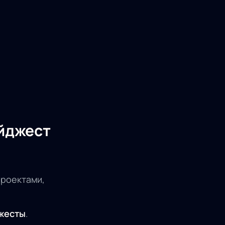
айджест
проектами,
жесты
.